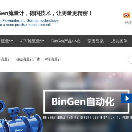
nGen流量计，德国技术，让测量更精密！
 Flowmeter, the German technology,
登录
e a more precise measurement!
子流量计
4FV锥流量计
BinGen产品中心
荣誉资质
成功案例
街流量计
电磁流量计厂家
V锥流量计