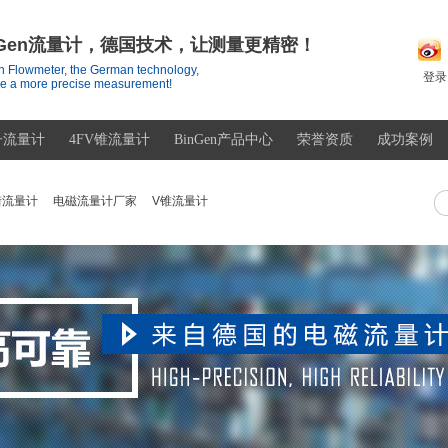
nGen流量计，德国技术，让测量更精密！
 Flowmeter, the German technology,
登录
e a more precise measurement!
子流量计
4FV锥流量计
BinGen产品中心
荣誉资质
成功案例
街流量计
电磁流量计厂家
V锥流量计